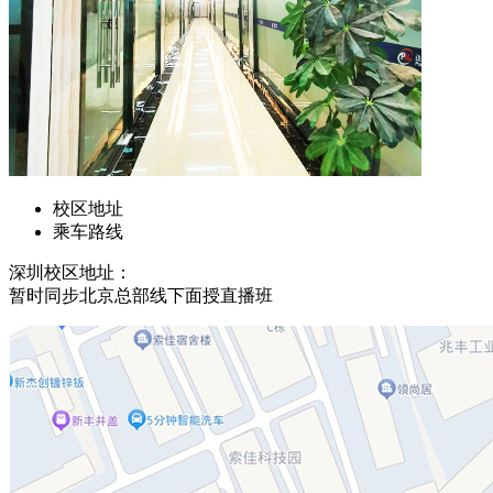
校区地址
乘车路线
深圳校区地址：
暂时同步北京总部线下面授直播班