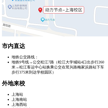
市内直达
地铁公交路线：
地铁9号线→公交松江7路（松江大学城站4口出步行260
米→松江客运中心站换乘公交在茸兴路梅家浜路站下车
步行375米到达学校园区）
外地来校
上海站
上海南站
上海西站