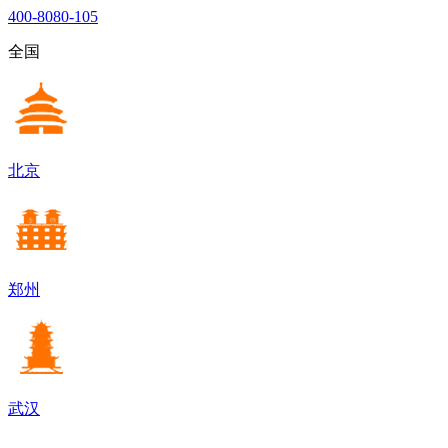
400-8080-105
全国
北京
郑州
武汉