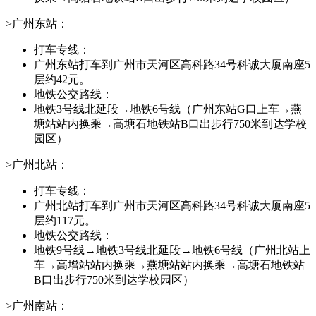
>广州东站：
打车专线：
广州东站打车到广州市天河区高科路34号科诚大厦南座5
层约42元。
地铁公交路线：
地铁3号线北延段→地铁6号线（广州东站G口上车→燕
塘站站内换乘→高塘石地铁站B口出步行750米到达学校
园区）
>广州北站：
打车专线：
广州北站打车到广州市天河区高科路34号科诚大厦南座5
层约117元。
地铁公交路线：
地铁9号线→地铁3号线北延段→地铁6号线（广州北站上
车→高增站站内换乘→燕塘站站内换乘→高塘石地铁站
B口出步行750米到达学校园区）
>广州南站：