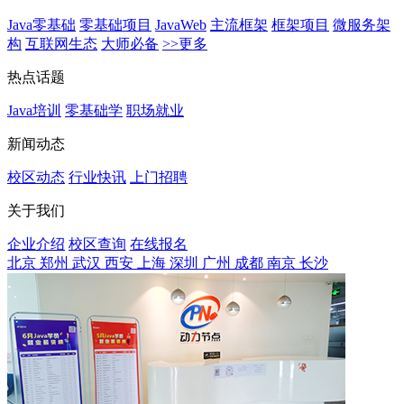
Java零基础
零基础项目
JavaWeb
主流框架
框架项目
微服务架
构
互联网生态
大师必备
>>更多
热点话题
Java培训
零基础学
职场就业
新闻动态
校区动态
行业快讯
上门招聘
关于我们
企业介绍
校区查询
在线报名
北京
郑州
武汉
西安
上海
深圳
广州
成都
南京
长沙