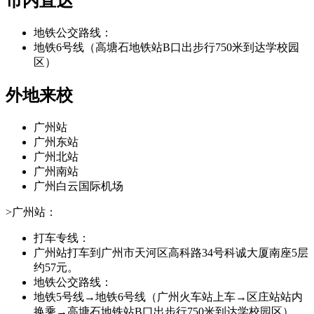
市内直达
地铁公交路线：
地铁6号线（高塘石地铁站B口出步行750米到达学校园
区）
外地来校
广州站
广州东站
广州北站
广州南站
广州白云国际机场
>广州站：
打车专线：
广州站打车到广州市天河区高科路34号科诚大厦南座5层
约57元。
地铁公交路线：
地铁5号线→地铁6号线（广州火车站上车→区庄站站内
换乘→高塘石地铁站B口出步行750米到达学校园区）