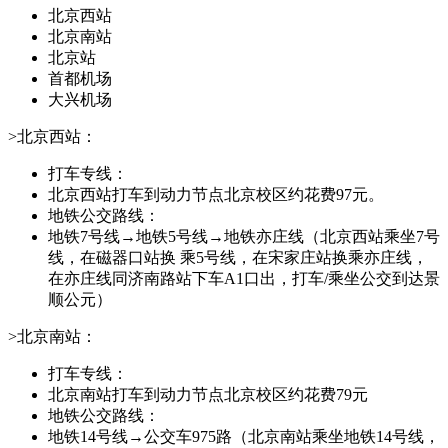
北京西站
北京南站
北京站
首都机场
大兴机场
>北京西站：
打车专线：
北京西站打车到动力节点北京校区约花费97元。
地铁公交路线：
地铁7号线→地铁5号线→地铁亦庄线（北京西站乘坐7号
线，在磁器口站换 乘5号线，在宋家庄站换乘亦庄线，
在亦庄线同济南路站下车A1口出，打车/乘坐公交到达景
顺公元）
>北京南站：
打车专线：
北京南站打车到动力节点北京校区约花费79元
地铁公交路线：
地铁14号线→公交车975路（北京南站乘坐地铁14号线，