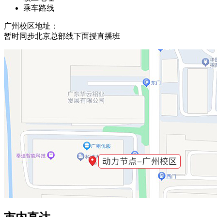
乘车路线
广州校区地址：
暂时同步北京总部线下面授直播班