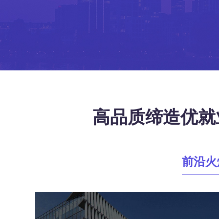
高品质缔造优就业
前沿火