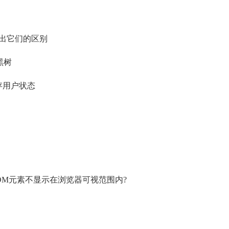
的?列出它们的区别
红黑树
保存用户状态
OM元素不显示在浏览器可视范围内?