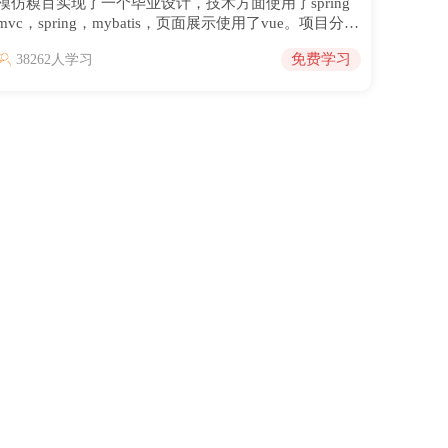
模仿糗百实现了一个毕业设计，技术方面使用了spring
mvc，spring，mybatis，页面展示使用了vue。项目分为
前后端两部分，核心功能：段子发送，段子评论，段子
免费学习
38262人学习
点赞，段子管理，公告管理，图片管理等，亮点是前台
使用了vue，对于打算使用vue实战的同学，该毕设是具
有一定参考价值的。