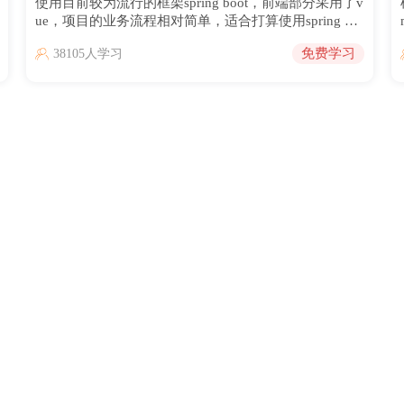
使用目前较为流行的框架spring boot，前端部分采用了v
ue，项目的业务流程相对简单，适合打算使用spring bo
ot + vue技术组合练手的同学。该项目主要功能包括学
免费学习
38105人学习
生管理，教师管理，题库管理，成绩查询，考试管理
等。通过这些功能可以发布试题让学生进行考试，考试
结束后快速的打分。