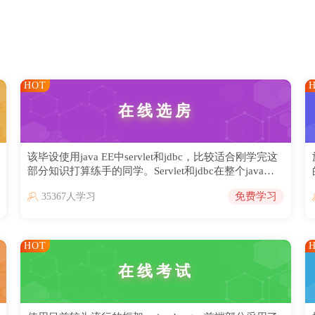
HOT
在线选房
该毕设使用java EE中servlet和jdbc，比较适合刚学完这
部分知识打算练手的同学。Servlet和jdbc在整个java体
系中扮演者承上启下的作用，学好之后，对于后续框架
免费学习
35367人学习
的学习很有帮助。系统功能包括：销售信息，意向登
记，摇号结果。通过在线选房网站，购房者可以直接在
线选购，简化了购房流程。
HOT
在线考试