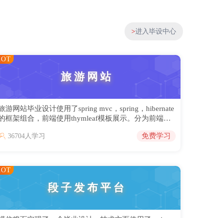
>
进入毕设中心
HOT
旅游网站
旅游网站毕业设计使用了spring mvc，spring，hibernate
的框架组合，前端使用thymleaf模板展示。分为前端和
后端两部分，主要功能包括：游玩路线，游玩攻略，酒
免费学习
36704人学习
店预订，景点预定，用户管理，酒店管理，景点管理，
路线管理等内容。业务需求和代码数量相对较多，适合
基础比较好的同学参考学习。
HOT
段子发布平台