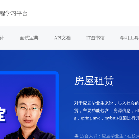
程学习平台
计
面试宝典
API文档
IT图书馆
学习工具
房屋租赁
对于应届毕业生来说，步入社会
赁，主要功能包含：房源信息，租赁
g，spring mvc，mybat
适合人群：应届毕业生 / 在校