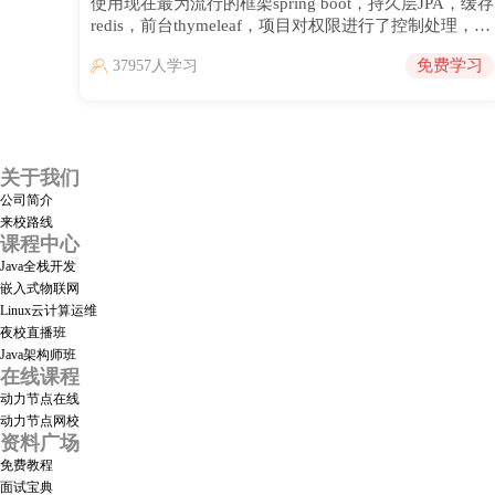
使用现在最为流行的框架spring boot，持久层JPA，缓存
redis，前台thymeleaf，项目对权限进行了控制处理，项
目分为前台和后台，主要功能包括用户管理，帖子管
免费学习
37957人学习
理，回复管理，权限管理，标签管理，论坛发帖，帖子
回复，聊天室等。在访问的时候注意区分前台和后台地
址。
关于我们
公司简介
来校路线
课程中心
Java全栈开发
嵌入式物联网
Linux云计算运维
夜校直播班
Java架构师班
在线课程
动力节点在线
动力节点网校
资料广场
免费教程
面试宝典