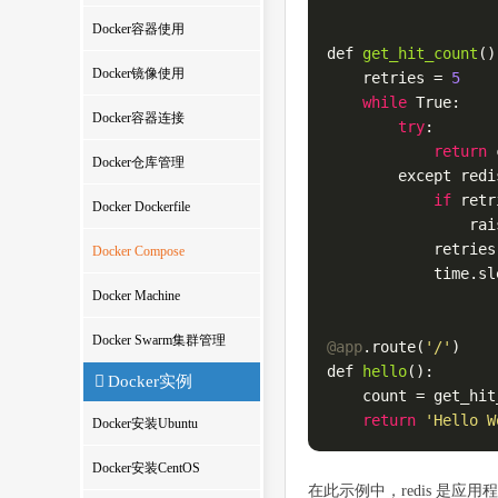
Docker容器使用
def 
get_hit_count
()
Docker镜像使用
    retries 
= 
5
while
 True:

Docker容器连接
try
:

return
 
Docker仓库管理
        except redi
if
 retr
Docker Dockerfile
                rais
            retries
Docker Compose
            time.sl
Docker Machine
Docker Swarm集群管理
@app
.route(
'/'
def 
hello
()
:

Docker实例
    count 
= get_hit
return
'Hello W
Docker安装Ubuntu
Docker安装CentOS
在此示例中，redis 是应用