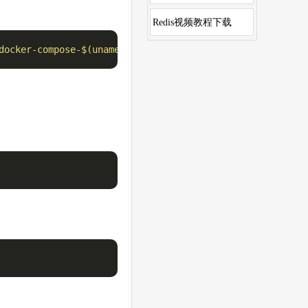
Redis视频教程下载
docker-compose-$(uname -s)-$(uname -m)"
 -o /usr/local/bi