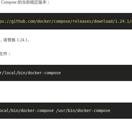
 Compose 的当前稳定版本：
ps://github.com/docker/compose/releases/download/1.24.1/
请替换 1.24.1。
文件：
r/local/bin/docker-compose
ocal/bin/docker-compose /usr/bin/docker-compose