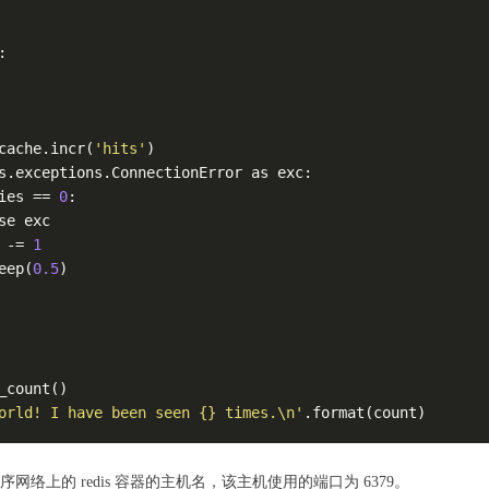
:

cache.incr(
'hits'
)

s.exceptions.ConnectionError as exc:

ies == 
0
:

e exc

 -= 
1
eep(
0.5
)

_count()

orld! I have been seen {} times.\n'
.format(count)
程序网络上的 redis 容器的主机名，该主机使用的端口为 6379。