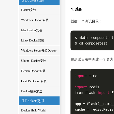
Docker安装
⒈ 准备
Docker安装
Windows Docker安装
创建一个测试目录：
Mac Docker安装
$ mkdir composetest

Linux Docker安装
$ cd composetest
Windows Server安装Docker
在测试目录中创建一个名为 a
Ubuntu Docker安装
Debian Docker安装
import
 time

CentOS Docker安装
import
 redis

Docker镜像加速
from flask 
import
 F
Docker使用
app = Flask(__name__
cache = redis.Redis
Docker Hello World