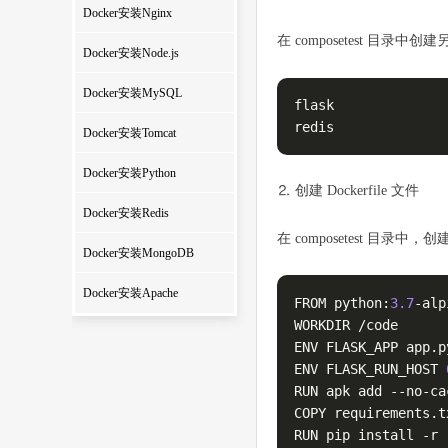
Docker安装Nginx
在 composetest 目录中创建
Docker安装Node.js
Docker安装MySQL
flask

redis
Docker安装Tomcat
Docker安装Python
⒉ 创建 Dockerfile 文件
Docker安装Redis
在 composetest 目录中
Docker安装MongoDB
Docker安装Apache
FROM python:
3.7
-alp
WORKDIR /code

ENV FLASK_APP app.py
ENV FLASK_RUN_HOST 
RUN apk add --no-ca
COPY requirements.t
RUN pip install -r 