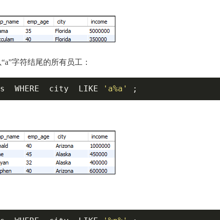
“a”字符结尾的所有员工：
s  WHERE  city  LIKE 
'a%a'
 ;   