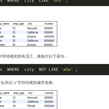
s  WHERE  city  LIKE 
'%n%'
 ;   
a'字符结尾的所有员工，请执行以下语句：
s  WHERE  city  NOT LIKE 
'a%a'
 ;    
头并以“a”字符结尾的城市名称。