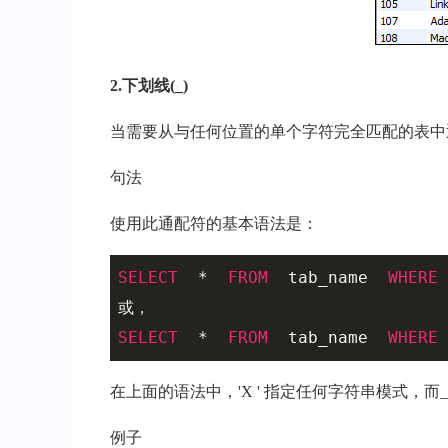
2.下划线(_)
当需要从与任何位置的单个字符完全匹配的表中
句法
使用此通配符的基本语法是：
SELECT
  *  
FROM
  tab_name  
WHERE
 
SELECT
  *  
FROM
  tab_name  
WHERE
 
在上面的语法中，'X ' 指定任何字符串模式，
例子