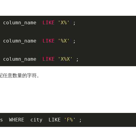
 column_name  
LIKE
'X%'
 ;   

 column_name  
LIKE
'%X'
 ;   

 column_name  
LIKE
'X%X'
 ;   
匹配任意数量的字符。
。
s  WHERE  city  LIKE 
'F%'
 ;   