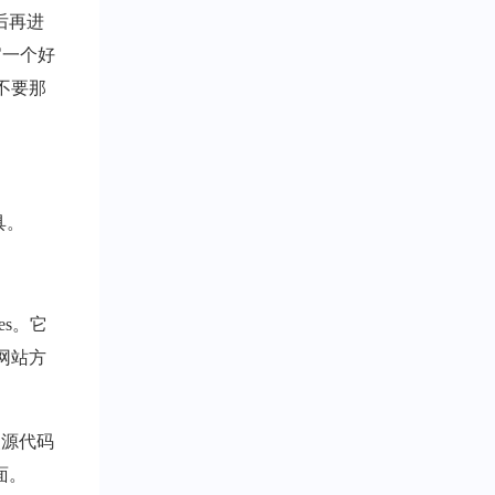
后再进
官一个好
不要那
具。
es。它
网站方
改源代码
面。