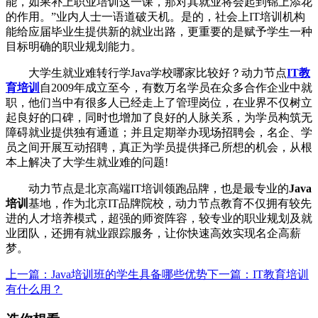
能，如果补上职业培训这一课，那对其就业将会起到锦上添花
的作用。”业内人士一语道破天机。是的，社会上IT培训机构
能给应届毕业生提供新的就业出路，更重要的是赋予学生一种
目标明确的职业规划能力。
大学生就业难转行学Java学校哪家比较好？动力节点
IT教
育培训
自2009年成立至今，有数万名学员在众多合作企业中就
职，他们当中有很多人已经走上了管理岗位，在业界不仅树立
起良好的口碑，同时也增加了良好的人脉关系，为学员构筑无
障碍就业提供独有通道；并且定期举办现场招聘会，名企、学
员之间开展互动招聘，真正为学员提供择己所想的机会，从根
本上解决了大学生就业难的问题!
动力节点是北京高端IT培训领跑品牌，也是最专业的
Java
培训
基地，作为北京IT品牌院校，动力节点教育不仅拥有较先
进的人才培养模式，超强的师资阵容，较专业的职业规划及就
业团队，还拥有就业跟踪服务，让你快速高效实现名企高薪
梦。
上一篇：Java培训班的学生具备哪些优势
下一篇：IT教育培训
有什么用？