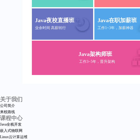
Java夜校直播班
Java在职加薪班
业余时间 高薪转行
工作1~3年，加薪神器
Java架构师班
工作3~5年，晋升架构
关于我们
公司简介
来校路线
课程中心
Java全栈开发
嵌入式物联网
Linux云计算运维