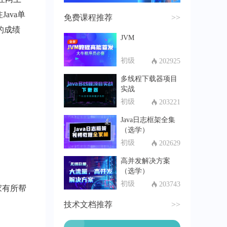
ava单
免费课程推荐
>>
的成绩
JVM
初级
202925
多线程下载器项目
实战
初级
203221
Java日志框架全集
（选学）
初级
202629
高并发解决方案
（选学）
初级
203743
家有所帮
技术文档推荐
>>