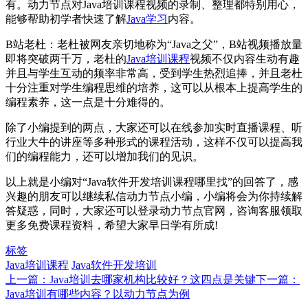
有。动力节点对Java培训课程视频的录制、整理都特别用心，
能够帮助初学者快速了解
Java学习
内容。
B站老杜：老杜被网友亲切地称为“Java之父”，B站视频播放量
即将突破两千万，老杜的
Java培训课程
视频不仅内容生动有趣
并且与学生互动的频率非常高，受到学生热烈追捧，并且老杜
十分注重对学生编程思维的培养，这可以从根本上提高学生的
编程素养，这一点是十分难得的。
除了小编提到的两点，大家还可以在线参加实时直播课程、听
行业大牛的讲座等多种形式的课程活动，这样不仅可以提高我
们的编程能力，还可以增加我们的见识。
以上就是小编对“Java软件开发培训课程哪里找”的回答了，感
兴趣的朋友可以继续私信动力节点小编，小编将会为你持续解
答疑惑，同时，大家还可以登录动力节点官网，咨询客服领取
更多免费课程资料，希望大家早日学有所成!
标签
Java培训课程
Java软件开发培训
上一篇：Java培训去哪家机构比较好？这四点是关键
下一篇：
Java培训有哪些内容？以动力节点为例