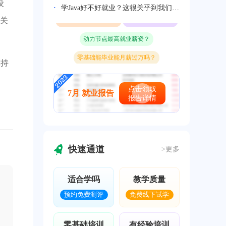
设
学Java好不好就业？这很关乎到我们的就业前景
前端和Java那个好就业
哪个校区就业最好
关
动力节点最高就业薪资？
零基础能毕业能月薪过万吗？
你持
动力节点Java零基础学员就业实况
前端和Java那个好就业
哪个校区就业最好
点击领取
7月 就业报告
报告详情
动力节点最高就业薪资？
零基础能毕业能月薪过万吗？
快速通道
>更多
适合学吗
教学质量
预约免费测评
免费线下试学
零基础培训
有经验培训