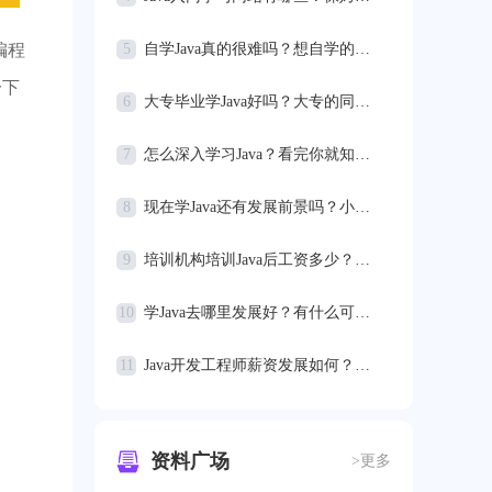
编程
5
自学Java真的很难吗？想自学的朋友不要错过
一下
6
大专毕业学Java好吗？大专的同学一定要看！
7
怎么深入学习Java？看完你就知道！
8
现在学Java还有发展前景吗？小编告诉你真相
9
培训机构培训Java后工资多少？快来看如何拿到高薪资
10
学Java去哪里发展好？有什么可以做的呢
11
Java开发工程师薪资发展如何？你了解吗。
资料广场
>更多