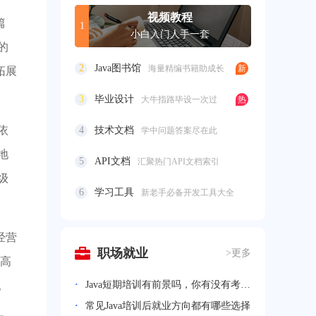
视频教程
篇
1
小白入门人手一套
的
2
Java图书馆
海量精编书籍助成长
拓展
3
毕业设计
大牛指路毕设一次过
依
4
技术文档
学中问题答案尽在此
地
5
API文档
汇聚热门API文档索引
级
6
学习工具
新老手必备开发工具大全
经营
职场就业
>更多
高
。
Java短期培训有前景吗，你有没有考虑过
常见Java培训后就业方向都有哪些选择
动力节点Java零基础学员就业实况