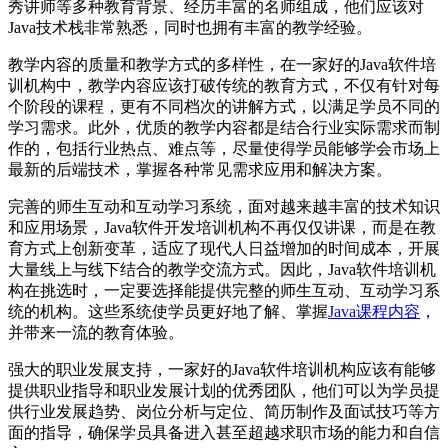
秀讲师等多种教育背景、经历丰富的名师组成，他们应该对
Java技术栈非常熟悉，同时也拥有丰富的教学经验。
教学内容的质量和教学方式的多样性，在一家好的Java软件培
训机构中，教学内容应该打破传统的教育方式，不仅有针对每
个阶段的课程，更有不同档次的讲解方式，以满足学员不同的
学习需求。此外，优质的教学内容都是结合行业实际需求而制
作的，包括行业热点、难点等，尽量使得学员能够学会市场上
最新的后端技术，掌握各种常见需求应用和解决方案。
完善的师生互动和互动学习系统，面对越来越丰富的技术知识
和应用场景，Java软件开发培训机构不再仅仅讲课，而是在教
育方式上创新变革，适应了现代人日益增加的时间成本，开展
大量线上与线下结合的教学交流方式。因此，Java软件培训机
构在挑选时，一定要选择能提供完整的师生互动、互动学习系
统的机构。这些系统使学员更好地了解、掌握
Java课程内容
，
并带来一流的教育体验。
强大的职业发展支持，一家好的Java软件培训机构应该有能够
提供职业指导和职业发展计划的优秀团队，他们可以为学员提
供行业发展趋势、岗位分析与定位、简历制作及面试技巧等方
面的指导，确保学员具备进入甚至超越求职市场的能力和自信