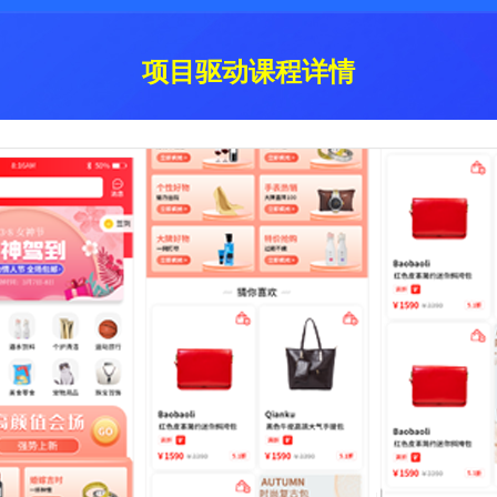
项目驱动课程详情
在线考试系统，主要包括参加考试、断电续考、考试成绩、错题统计、用户管理、知识体系
办公自动化（OA）是一个企业除了生产控制之外的一切信息处理与
管理、题型管理、添加试题、试题管理等模块。本项目采用最原生态的JavaWEB基础知识Se
软件系统，定位于汽车的租赁服务，项目采用 Spring+SpringMVC+MyBatis 搭建开发，采用 Maven 作为构建工具，搭建多模块聚合项目。
用对象具有不同的功能：对企业高层领导来说，办公自动化（OA）
rvlet+AJAX+JDBC+HTML+CSS+JavaScript实现，为后面学习高级框架打下坚实的基础。
S）。它运用科学的数学模型，结合企业内部/外部的信息，为企业领
动力考试系统
动力办公系统
动力租车网