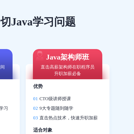
Java学习问题
Java架构师班
时间
直击高薪架构师在职程序员
升职加薪必备
优势
01
CTO级讲师授课
学习
02
9大专题随到随学
03
直击热点技术，快速升职加薪
适合对象