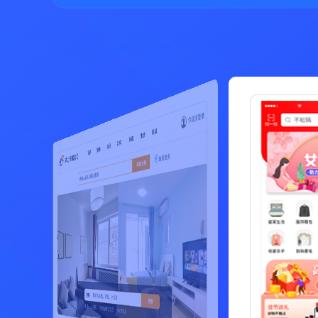
该项目为贸易行业的客户关系管理系统，主要针对企业客户，单方面的对客户做出的一些管
动力租车平台是汽车租赁服务的一款服务
理。
该项目是一个大型互联网金融项目，用技术推动金融创新，为客户提供高效的信息交互、资
金撮合、理财增值服务，提高资金流通和利用效率，为广大理财用户及市场主体赋能。项目
主要包括PC站、M站、APP客户端（Android、iOS）、小程，项目采用分布式开发模式进行
开发，由多个项目系统构成，包括前端系统、数据接口系统、后台管理系统、支付系统、第
三方接口对接系统、定时任务系统、营销活动系统，红包系统，合同签章系统等，每个项目
动力云客