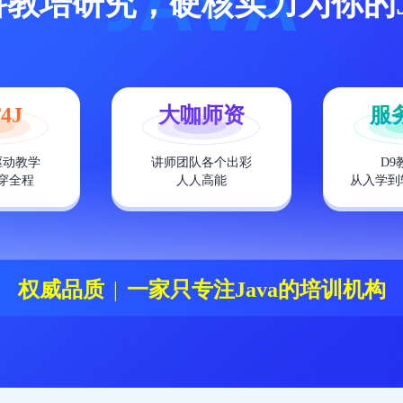
单科教培研究，硬核实力为你的
4J
大咖师资
服
驱动教学
讲师团队各个出彩
D9
穿全程
人人高能
从入学到
权威品质
|
一家只专注Java的培训机构