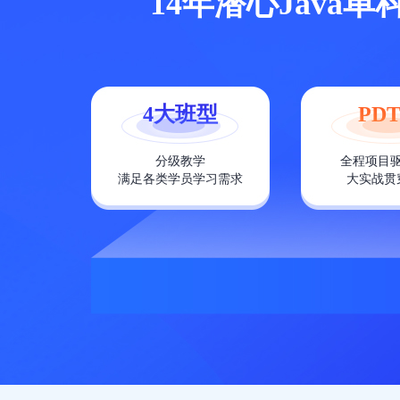
14年潜心Java
4大班型
PDT
分级教学
全程项目
满足各类学员学习需求
大实战贯