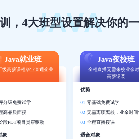
训，4大班型设置解决你的一切
Java就业班
Java夜校班
厂级高薪课程毕业直通企业
全程直播无需来校业余
高薪逆袭
优势
评分级免费试学
01
零基础免费试学
程高品质面授
02
无需离职离校，业余时间
阶段PDT项目贯穿驱动
03
全程直播授课
对象
适合对象