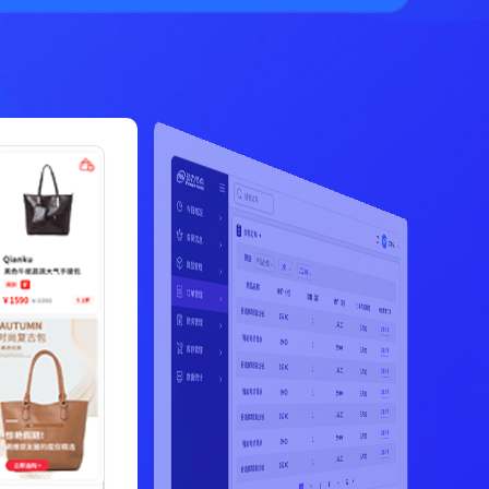
管理的集合。不同的使
该项目使用原生的HTML+CSS+JavaScript，让一个淘宝购物车页面从0到1。主要目的是锻炼
是决策支持系统（DS
导的决策提供参考和依
Java程序员能够掌握必备的WEB前端知识。
该项目模拟银行ATM机，包括余额查询、存款、取款、转账等操作。主要的目的是为了让
据；
淘宝购物车