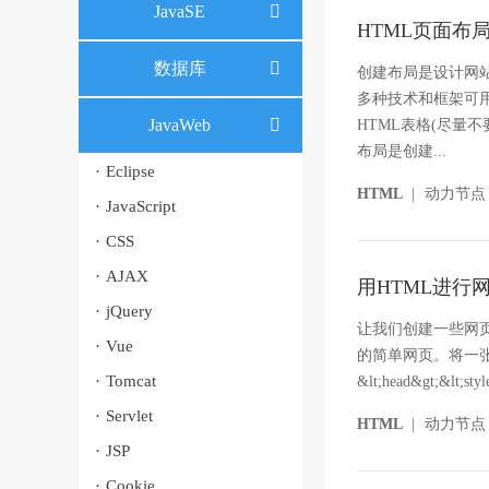
JavaSE
HTML页面布
数据库
创建布局是设计网
多种技术和框架可
JavaWeb
HTML表格(尽量不
布局是创建...
·
Eclipse
HTML
|
动力节点
·
JavaScript
·
CSS
·
AJAX
用HTML进行
·
jQuery
让我们创建一些网页
·
Vue
的简单网页。将一
·
Tomcat
&lt;head&gt;&lt;styl
·
Servlet
HTML
|
动力节点
·
JSP
·
Cookie