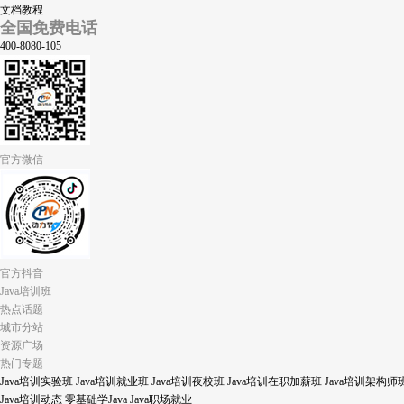
文档教程
全国免费电话
400-8080-105
官方微信
官方抖音
Java培训班
热点话题
城市分站
资源广场
热门专题
Java培训实验班
Java培训就业班
Java培训夜校班
Java培训在职加薪班
Java培训架构师
Java培训动态
零基础学Java
Java职场就业