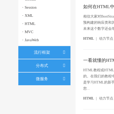
如何在HTML中使
·
Session
·
XML
相信大家对BootStr
预构建的响应类和其
·
HTML
未来这个数字还会增长。B
·
MVC
HTML
|
动力节点
·
JavaWeb
流行框架
一看就懂的HT
分布式
HTML教程或HT
的。在我们的教程
微服务
是学习HTML的新手
您...
HTML
|
动力节点