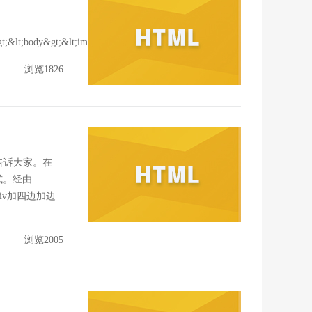
;&lt;body&gt;&lt;imgsr...
浏览1826
告诉大家。在
式。经由
iv加四边加边
浏览2005