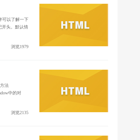
伙伴可以了解一下
;标记开头。默认情
浏览1979
的方法
indow中的对
浏览2135