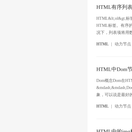
HTML有序列
HTML&lt;o
HTML标签。有序的H
况下，列表项将用数字标记：&
HTML
|
动力节点
HTML中Do
Dom概念Dom在H
&mdash;&mdash
象，可以说是最好的。D
HTML
|
动力节点
HTML中的im