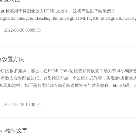
img&gt;标签用于将图像放入HTML文档中。这将产生以下结果例子
;&lt;html&gt;&lt;head&gt;&lt;title&gt;HTMLTag&lt;/title&gt;&lt;/head&gt
|
2022-08-30 09:09:53
边框设置方法
会讲的很多知识，那么，在HTML中div边框该如何设置？动力节点小编来
，有数次会对配置边框。这里给DIV加一个边框方式教程，实现div边框款
样属性实现加边框。如下是各类给DIV加分歧边框实例与才具教程、html代码。d
|
2022-08-18 10:30:04
nvas绘制文字