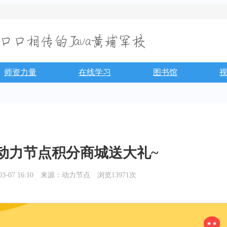
师资力量
在线学习
图书馆
动力节点积分商城送大礼~
07 16:10
来源：动力节点
浏览13971次